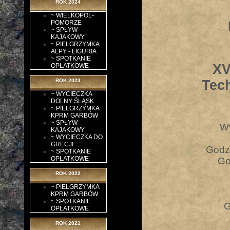
ROK 2024
~ WIELKOPOL-
POMORZE
~ SPŁYW
KAJAKOWY
~ PIELGRZYMKA
ALPY - LIGURIA
~ SPOTKANIE
XV
OPŁATKOWE
Tec
ROK 2023
~ WYCIECZKA
DOLNY ŚLĄSK
~ PIELGRZYMKA
KPRM GARBÓW
~ SPŁYW
Wy
KAJAKOWY
~ WYCIECZKA DO
GRECJI
Godz
~ SPOTKANIE
OPŁATKOWE
Go
ROK 2022
~ PIELGRZYMKA
KPRM GARBÓW
~ SPOTKANIE
G
OPŁATKOWE
ROK 2021