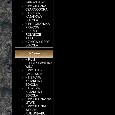
ZAKOPANE-K
~ WYCIECZKA
CZARNOGÓRA
~ I SPŁYW
KAJAKOWY
SOKOŁA
~ PIELGRZYMKA
KRAKÓW
~ TARGI
ROLNICZE -
KIELCE
~ ZIMOWY OBÓZ
SOKOŁA
ROK 2016
~ FILM
BŁOGOSŁAWIONA
WINA
~ WYJAZD -
ŁAGIEWNIKI
~ II SPŁYW
KAJAKOWY
SOKOŁA
~ I SPŁYW
KAJAKOWY
SOKOŁA
~ WYCIECZKA NA
LITWĘ
~ WYCIECZKA
WĘGRY-
RUMUNIA-BU