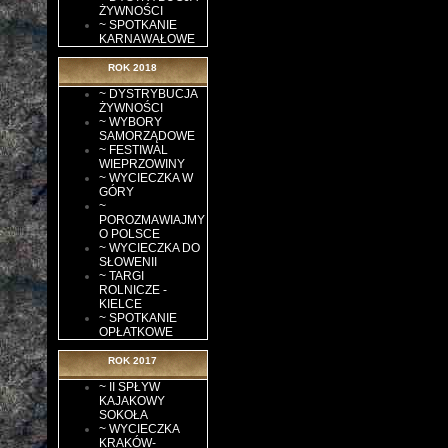
ŻYWNOŚCI
~ SPOTKANIE
KARNAWAŁOWE
ROK 2018
~ DYSTRYBUCJA
ŻYWNOŚCI
~ WYBORY
SAMORZĄDOWE
~ FESTIWAL
WIEPRZOWINY
~ WYCIECZKA W
GÓRY
~
POROZMAWIAJMY
O POLSCE
~ WYCIECZKA DO
SŁOWENII
~ TARGI
ROLNICZE -
KIELCE
~ SPOTKANIE
OPŁATKOWE
ROK 2017
~ II SPŁYW
KAJAKOWY
SOKOŁA
~ WYCIECZKA
KRAKÓW-