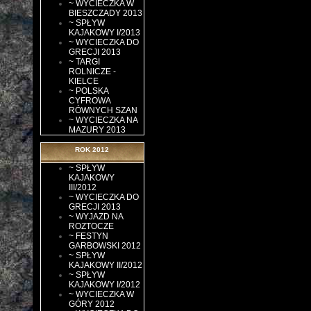
~ WYCIECZKA W
BIESZCZADY 2013
~ SPŁYW
KAJAKOWY I/2013
~ WYCIECZKA DO
GRECJI 2013
~ TARGI
ROLNICZE -
KIELCE
~ POLSKA
CYFROWA
RÓWNYCH SZAN
~ WYCIECZKA NA
MAZURY 2013
ROK 2012
~ SPŁYW
KAJAKOWY
III/2012
~ WYCIECZKA DO
GRECJI 2013
~ WYJAZD NA
ROZTOCZE
~ FESTYN
GARBOWSKI 2012
~ SPŁYW
KAJAKOWY II/2012
~ SPŁYW
KAJAKOWY I/2012
~ WYCIECZKA W
GÓRY 2012