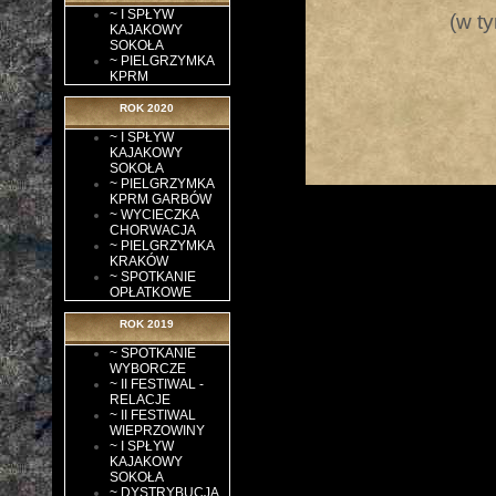
~ I SPŁYW
(w t
KAJAKOWY
SOKOŁA
~ PIELGRZYMKA
KPRM
ROK 2020
~ I SPŁYW
KAJAKOWY
SOKOŁA
~ PIELGRZYMKA
KPRM GARBÓW
~ WYCIECZKA
CHORWACJA
~ PIELGRZYMKA
KRAKÓW
~ SPOTKANIE
OPŁATKOWE
ROK 2019
~ SPOTKANIE
WYBORCZE
~ II FESTIWAL -
RELACJE
~ II FESTIWAL
WIEPRZOWINY
~ I SPŁYW
KAJAKOWY
SOKOŁA
~ DYSTRYBUCJA