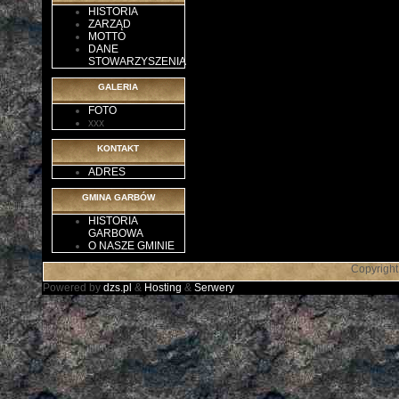
HISTORIA
ZARZĄD
MOTTO
DANE
STOWARZYSZENIA
GALERIA
FOTO
xxx
KONTAKT
ADRES
GMINA GARBÓW
HISTORIA
GARBOWA
O NASZE GMINIE
Copyright
Powered by
dzs.pl
&
Hosting
&
Serwery