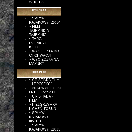
SOKOŁA
ROK 2014
~ SPŁYW
KAJAKOWY II/2014
~ FILM -
TAJEMNICA
TAJEMNIC
~ TARGI
ROLNICZE -
KIELCE
~ WYCIECZKA DO
CHORWACJI
~ WYCIECZKA NA
MAZURY
ROK 2013
~ CRISTIADA FILM
- II PROJEKCJ
~ 2014 WYCIECZKI
I PIELGRZYMKI
~ CRISTIADA -
FILM
~ PIELGRZYMKA
LICHEŃ-TORUŃ
~ SPŁYW
KAJAKOWY
III/2013
~ SPŁYW
KAJAKOWY II/2013