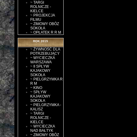
~ TARGI
ROLNICZE -
KIELCE
~ PROJEKCJA
FILMU
~ ZIMOWY OBÓZ
SOKOŁA
~ OPŁATEK R R M
ROK 2015
~ ŻYWNOŚĆ DLA
POTRZEBUJĄCY
~ WYCIECZKA
WARSZAWA
~ II SPŁYW
KAJAKOWY
SOKOŁA
~ PIELGRZYMKA R
R M
~ KINO
~ SPŁYW
KAJAKOWY
SOKOŁA
~ PIELGRZYMKA -
KALISZ
~ TARGI
ROLNICZE -
KIELCE
~ WYCIECZKA
NAD BAŁTYK
~ ZIMOWY OBÓZ