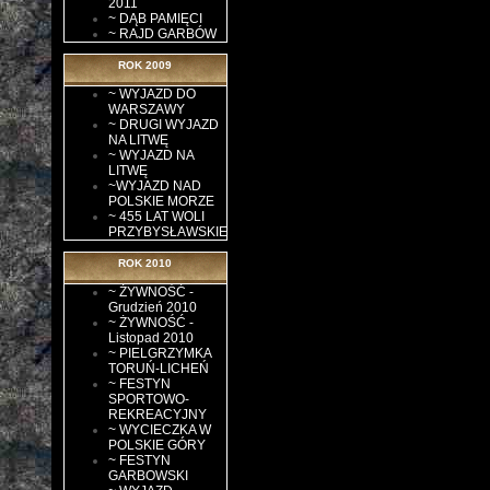
2011
~ DĄB PAMIĘCI
~ RAJD GARBÓW
ROK 2009
~ WYJAZD DO
WARSZAWY
~ DRUGI WYJAZD
NA LITWĘ
~ WYJAZD NA
LITWĘ
~WYJAZD NAD
POLSKIE MORZE
~ 455 LAT WOLI
PRZYBYSŁAWSKIE
ROK 2010
~ ŻYWNOŚĆ -
Grudzień 2010
~ ŻYWNOŚĆ -
Listopad 2010
~ PIELGRZYMKA
TORUŃ-LICHEŃ
~ FESTYN
SPORTOWO-
REKREACYJNY
~ WYCIECZKA W
POLSKIE GÓRY
~ FESTYN
GARBOWSKI