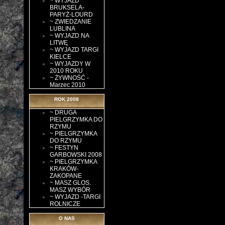
~ WYJAZD
BRUKSELA-
PARYŻ-LOURD
~ ZWIEDZANIE
LUBLINA
~ WYJAZD NA
LITWĘ
~ WYJAZD TARGI
KIELCE
~ WYJAZDY W
2010 ROKU
~ ŻYWNOŚĆ -
Marzec 2010
ROK 2008
~ DRUGA
PIELGRZYMKA DO
RZYMU
~ PIELGRZYMKA
DO RZYMU
~ FESTYN
GARBOWSKI 2008
~ PIELGRZYMKA
KRAKÓW-
ZAKOPANE
~ MASZ GLOS.
MASZ WYBÓR
~ WYJAZD -TARGI
ROLNICZE
O NAS