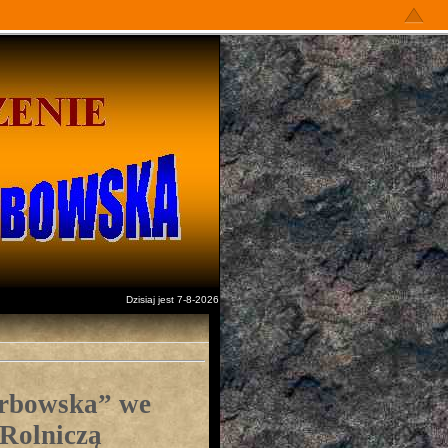
Dzisiaj jest 7-8-2026
arbowska”
we
 Rolniczą