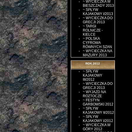
~ WYCIECZKA W
BIESZCZADY 2013
~ SPŁYW
KAJAKOWY I/2013
~ WYCIECZKA DO
GRECJI 2013
~ TARGI
ROLNICZE -
KIELCE
~ POLSKA
CYFROWA
RÓWNYCH SZAN
~ WYCIECZKA NA
MAZURY 2013
ROK 2012
~ SPŁYW
KAJAKOWY
III/2012
~ WYCIECZKA DO
GRECJI 2013
~ WYJAZD NA
ROZTOCZE
~ FESTYN
GARBOWSKI 2012
~ SPŁYW
KAJAKOWY II/2012
~ SPŁYW
KAJAKOWY I/2012
~ WYCIECZKA W
GÓRY 2012