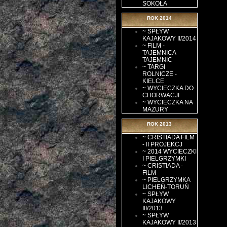
SOKOŁA
ROK 2014
~ SPŁYW
KAJAKOWY II/2014
~ FILM -
TAJEMNICA
TAJEMNIC
~ TARGI
ROLNICZE -
KIELCE
~ WYCIECZKA DO
CHORWACJI
~ WYCIECZKA NA
MAZURY
ROK 2013
~ CRISTIADA FILM
- II PROJEKCJ
~ 2014 WYCIECZKI
I PIELGRZYMKI
~ CRISTIADA -
FILM
~ PIELGRZYMKA
LICHEŃ-TORUŃ
~ SPŁYW
KAJAKOWY
III/2013
~ SPŁYW
KAJAKOWY II/2013