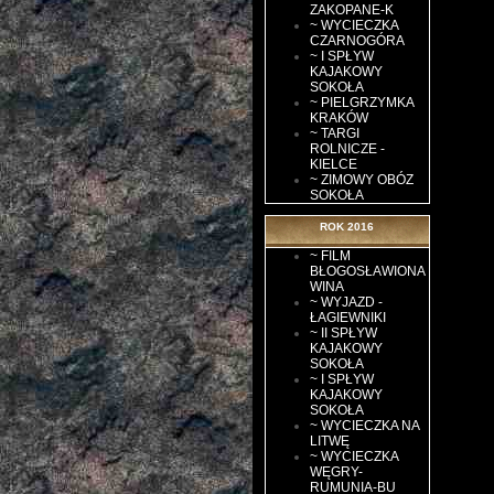
ZAKOPANE-K
~ WYCIECZKA
CZARNOGÓRA
~ I SPŁYW
KAJAKOWY
SOKOŁA
~ PIELGRZYMKA
KRAKÓW
~ TARGI
ROLNICZE -
KIELCE
~ ZIMOWY OBÓZ
SOKOŁA
ROK 2016
~ FILM
BŁOGOSŁAWIONA
WINA
~ WYJAZD -
ŁAGIEWNIKI
~ II SPŁYW
KAJAKOWY
SOKOŁA
~ I SPŁYW
KAJAKOWY
SOKOŁA
~ WYCIECZKA NA
LITWĘ
~ WYCIECZKA
WĘGRY-
RUMUNIA-BU