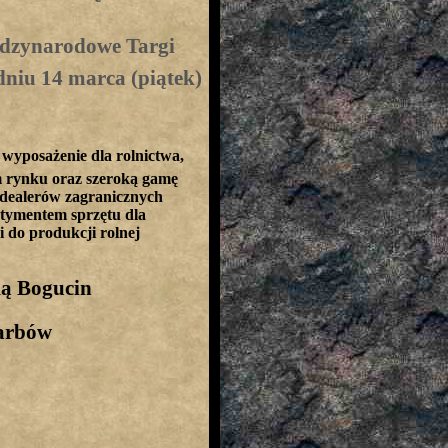
ędzynarodowe Targi
dniu 14 marca (piątek)
yposażenie dla rolnictwa,
im rynku oraz szeroką gamę
 dealerów zagranicznych
tymentem sprzętu dla
i do produkcji rolnej
ą Bogucin
arbów