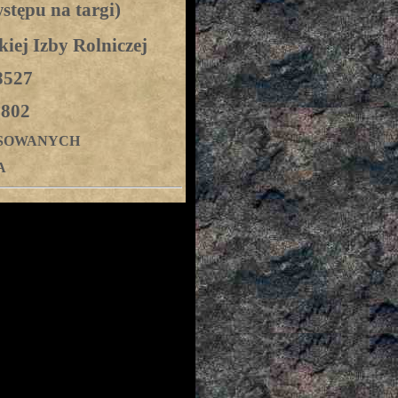
wstępu na targi)
kiej Izby Rolniczej
8527
7802
ESOWANYCH
A