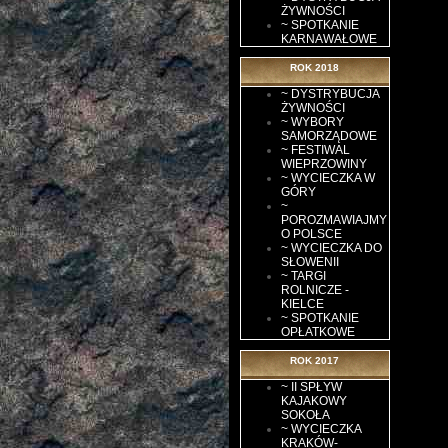
ŻYWNOŚCI
~ SPOTKANIE
KARNAWAŁOWE
ROK 2018
~ DYSTRYBUCJA
ŻYWNOŚCI
~ WYBORY
SAMORZĄDOWE
~ FESTIWAL
WIEPRZOWINY
~ WYCIECZKA W
GÓRY
~
POROZMAWIAJMY
O POLSCE
~ WYCIECZKA DO
SŁOWENII
~ TARGI
ROLNICZE -
KIELCE
~ SPOTKANIE
OPŁATKOWE
ROK 2017
~ II SPŁYW
KAJAKOWY
SOKOŁA
~ WYCIECZKA
KRAKÓW-