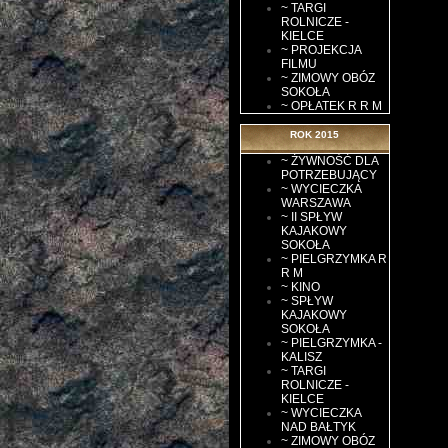
~ TARGI
ROLNICZE -
KIELCE
~ PROJEKCJA
FILMU
~ ZIMOWY OBÓZ
SOKOŁA
~ OPŁATEK R R M
ROK 2015
~ ŻYWNOŚĆ DLA
POTRZEBUJĄCY
~ WYCIECZKA
WARSZAWA
~ II SPŁYW
KAJAKOWY
SOKOŁA
~ PIELGRZYMKA R
R M
~ KINO
~ SPŁYW
KAJAKOWY
SOKOŁA
~ PIELGRZYMKA -
KALISZ
~ TARGI
ROLNICZE -
KIELCE
~ WYCIECZKA
NAD BAŁTYK
~ ZIMOWY OBÓZ