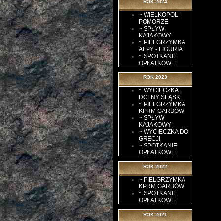
ROK 2024
~ WIELKOPOL-
POMORZE
~ SPŁYW
KAJAKOWY
~ PIELGRZYMKA
ALPY - LIGURIA
~ SPOTKANIE
OPŁATKOWE
ROK 2023
~ WYCIECZKA
DOLNY ŚLĄSK
~ PIELGRZYMKA
KPRM GARBÓW
~ SPŁYW
KAJAKOWY
~ WYCIECZKA DO
GRECJI
~ SPOTKANIE
OPŁATKOWE
ROK 2022
~ PIELGRZYMKA
KPRM GARBÓW
~ SPOTKANIE
OPŁATKOWE
ROK 2021