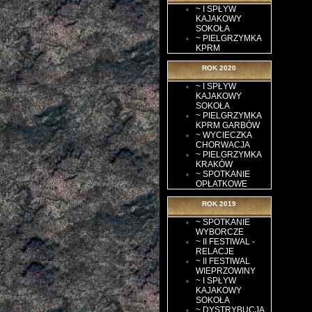
~ I SPŁYW
KAJAKOWY
SOKOŁA
~ PIELGRZYMKA
KPRM
ROK 2020
~ I SPŁYW
KAJAKOWY
SOKOŁA
~ PIELGRZYMKA
KPRM GARBÓW
~ WYCIECZKA
CHORWACJA
~ PIELGRZYMKA
KRAKÓW
~ SPOTKANIE
OPŁATKOWE
ROK 2019
~ SPOTKANIE
WYBORCZE
~ II FESTIWAL -
RELACJE
~ II FESTIWAL
WIEPRZOWINY
~ I SPŁYW
KAJAKOWY
SOKOŁA
~ DYSTRYBUCJA