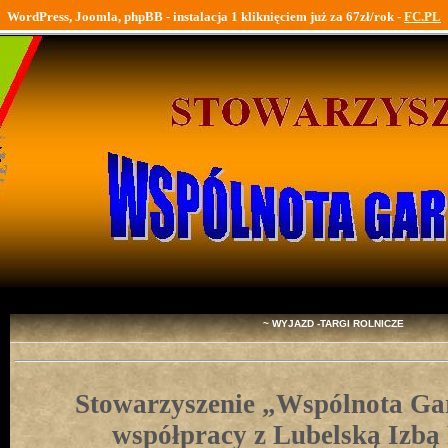
WordPress, Joomla, phpBB - instalacja 1 kliknięciem już za 67zł/rok -
FC.PL
~ WYJAZD -TARGI ROLNICZE
Stowarzyszenie „Wspólnota G
współpracy z Lubelską Izbą